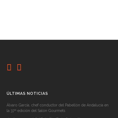
ÚLTIMAS NOTICIAS
Álvaro García, chef conductor del Pabellón de Andalucía en
la 37ª edición del Salón Gourmets