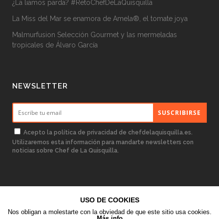
¿La liamos parda? #RetoChefDeLaQuisquilla
La Miss del Mar se enamora de Amela®, el tomate joya
Malmurfusion Selección Gourmet y las mermeladas
tropicales de Álvaro García
NEWSLETTER
Acepto la
política de privacidad
de chefdelaquisquilla.es.
Utilizaremos esta información para mandarte newsletters con
noticias sobre Chef de La Quisquilla.
USO DE COOKIES
Nos obligan a molestarte con la obviedad de que este sitio usa cookies.
Chef de La Quisquilla © 2020
Más info