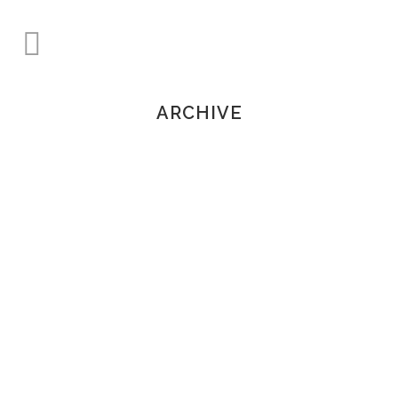
ARCHIVE
CALAMAR RELLENO DE
QUISQUILLAS
Lorem ipsum dolor sit amet,
consectetuer adipiscing elit. Nam
cursus. Morbi ut mi. Nullam enim leo,