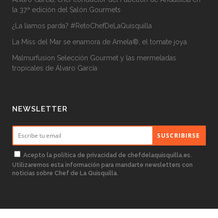
la 37ª edición del Salón Gourmets
¿La liamos parda? #RetoChefDeLaQuisquilla
La Miss del Mar se enamora de Amela®, el tomate joya
Malmurfusion Selección Gourmet y las mermeladas
tropicales de Álvaro García
NEWSLETTER
Acepto la
política de privacidad
de chefdelaquisquilla.es.
Utilizaremos esta información para mandarte newsletters con
noticias sobre Chef de La Quisquilla.