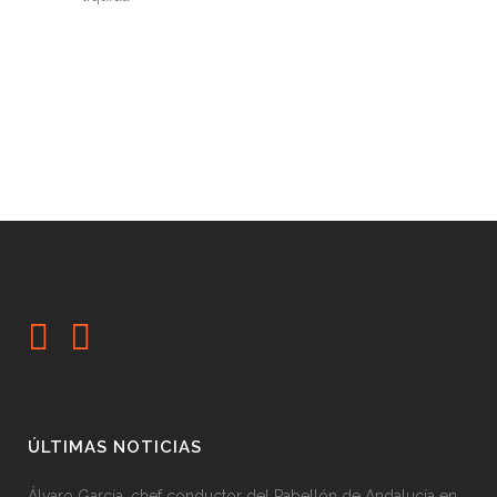
ÚLTIMAS NOTICIAS
Álvaro García, chef conductor del Pabellón de Andalucía en