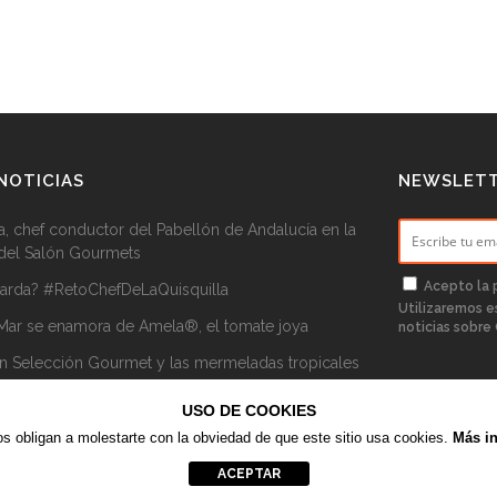
NOTICIAS
NEWSLET
a, chef conductor del Pabellón de Andalucía en la
 del Salón Gourmets
Acepto la
parda? #RetoChefDeLaQuisquilla
Utilizaremos e
 Mar se enamora de Amela®, el tomate joya
noticias sobre 
n Selección Gourmet y las mermeladas tropicales
rcía
USO DE COOKIES
s obligan a molestarte con la obviedad de que este sitio usa cookies.
Más in
Chef de La Quisquilla © 2020
Aviso legal
–
Política de privacidad
–
Política de cookies
ACEPTAR