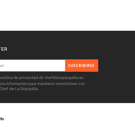
TER
política de privacidad
de chefdelaquisquilla.es.
sta información para mandarte newsletters con
Chef de La Quisquilla.
fo