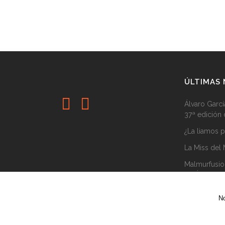
ÚLTIMAS 
Álvaro Garcí
37ª edición
¿La liamos 
La Miss del
Malmurfusio
de Álvaro Ga
No