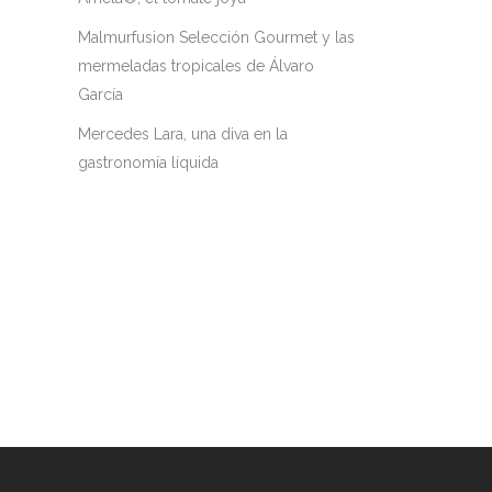
Malmurfusion Selección Gourmet y las
mermeladas tropicales de Álvaro
García
Mercedes Lara, una diva en la
gastronomía líquida