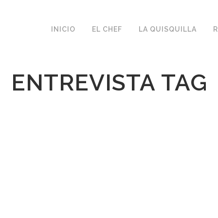
INICIO
EL CHEF
LA QUISQUILLA
R
ENTREVISTA TAG
ia de
ebe
to
rrer y
ir