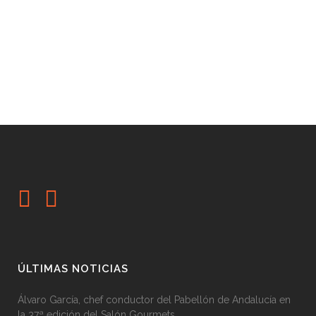
ÚLTIMAS NOTICIAS
Álvaro García, chef conductor del Pabellón de Andalucía en
la 37ª edición del Salón Gourmets