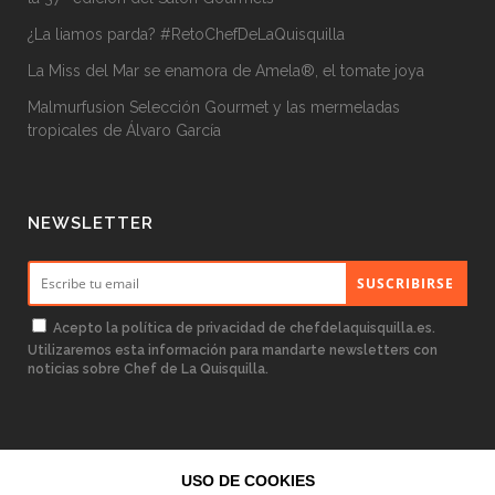
¿La liamos parda? #RetoChefDeLaQuisquilla
La Miss del Mar se enamora de Amela®, el tomate joya
Malmurfusion Selección Gourmet y las mermeladas
tropicales de Álvaro García
NEWSLETTER
Acepto la
política de privacidad
de chefdelaquisquilla.es.
Utilizaremos esta información para mandarte newsletters con
noticias sobre Chef de La Quisquilla.
USO DE COOKIES