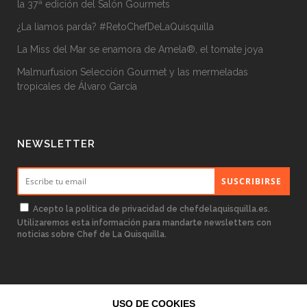
la 37ª edición del Salón Gourmets
¿La liamos parda? #RetoChefDeLaQuisquilla
La Miss del Mar se enamora de Amela®, el tomate joya
Malmurfusion Selección Gourmet y las mermeladas
tropicales de Álvaro García
NEWSLETTER
Acepto la
política de privacidad
de chefdelaquisquilla.es.
Utilizaremos esta información para mandarte newsletters con
noticias sobre Chef de La Quisquilla.
USO DE COOKIES